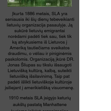
Įkurta 1886 metais, SLA yra
seniausia iki šių dienų tebeveikianti
lietuvių organizacija pasaulyje. Ją
sukūrė lietuvių emigrantai
norėdami padėti tiek sau, tiek tik
ką atvykusiems iš Lietuvos į
Ameriką tautiečiams sveikatos
draudimu, o vėliau ir piniginėmis
paskolomis. Organizaciją įkūrė DR.
Jonas Šliupas su tikslu išsaugoti
Lietuvišką kultūrą, kalbą, suteikti
lietuvišką išsilavinimą. Taip pat
padėti išlikti lietuviškoje kultūroje
įsiliejant į amerikietišką visuomenę.
1910 metais SLA įsigyjo keturių
aukštų pastatą Manhattene