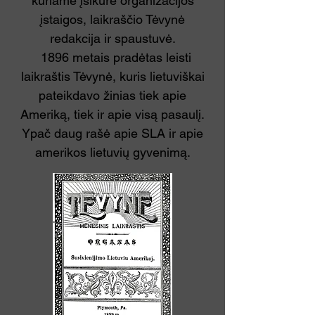
kuriame įsikūrė organizacijos
įstaigos, laikraščio Tėvynė
redakcija ir spaustuvė.
1896 metais pradėtas leisti
laikraštis Tėvynė, kuris lietuviškai
pateikdavo žinias tiek apie
Ameriką, tiek ir apie visą pasaulį.
Ypač daug rašė apie SLA ir apie
amerikos lietuvių gyvenimą.