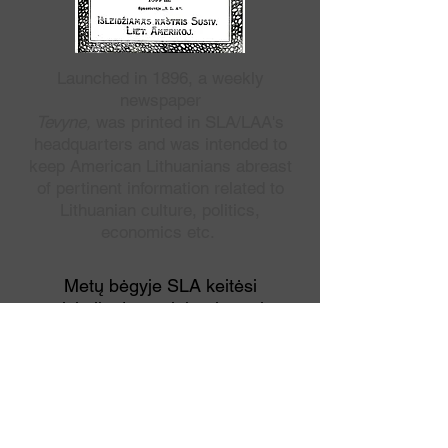
Launched in 1896, a weekly
newspaper
Tevyne,
was printed in SLA/LAA's
headquarters and was intended to
keep American Lithuanians abreast
of pertinent information related to
Lithuanian culture, politics,
economics etc.
Metų bėgyje SLA keitėsi
prisitaikydama tiek prie narių
poreikiu, tiek prie Amerikos
pasikeitimų. Organizacija kūrė
lietuviškas mokyklas, leido knygas,
rėmė studentus, našlaičius ir
lietuviu kultūra čia ir Tėvynėje,