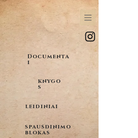
Documenta
i
knygo
s
leidiniai
spausdinimo
blokas