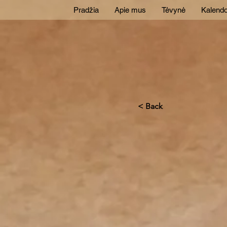
Pradžia
Apie mus
Tėvynė
Kalendo
< Back