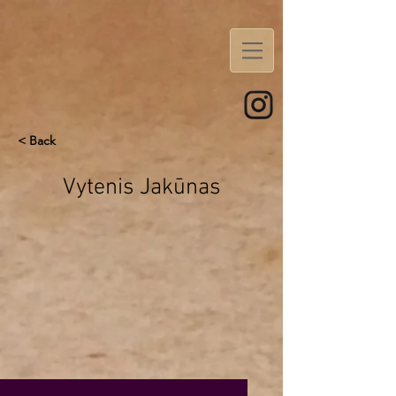
< Back
Vytenis Jakūnas